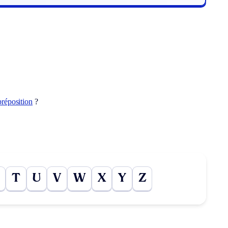
préposition
?
T
U
V
W
X
Y
Z