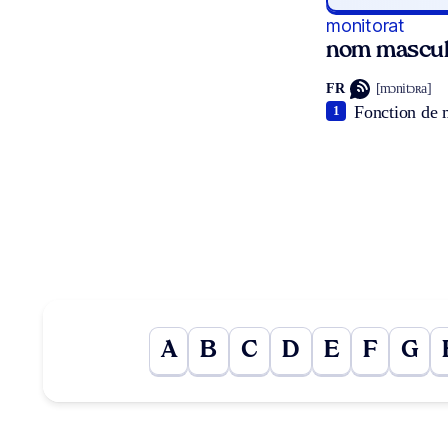
monitorat
nom mascul
FR
[mɔnitɔʀa]
Fonction de m
1
A
B
C
D
E
F
G