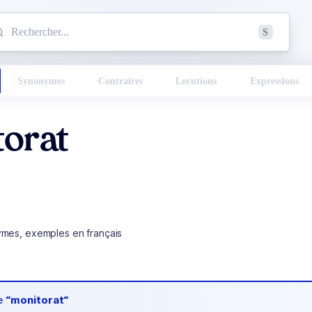
mmencez à chercher un mot dans le dictionnaire :
S
esults found.
Synonymes
Contraires
Locutions
Expressions
torat
ymes, exemples en français
de
“monitorat“