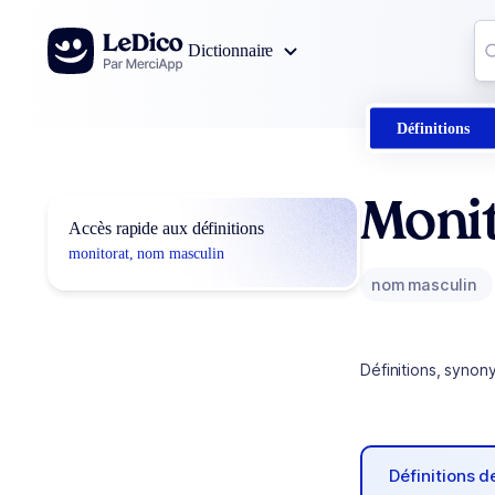
Aller au contenu
Co
Dictionnaire
0
r
Définitions
Moni
Accès rapide aux définitions
monitorat, nom masculin
nom masculin
Définitions, synon
Définitions 