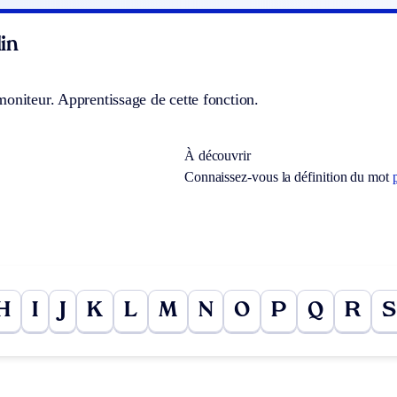
in
oniteur. Apprentissage de cette fonction.
À découvrir
Connaissez-vous la définition du mot
H
I
J
K
L
M
N
O
P
Q
R
S