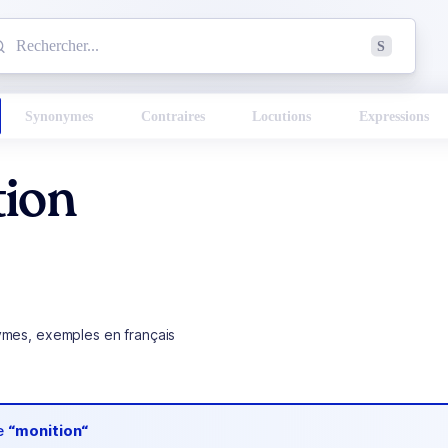
mmencez à chercher un mot dans le dictionnaire :
S
esults found.
Synonymes
Contraires
Locutions
Expressions
tion
ymes, exemples en français
de
“monition“