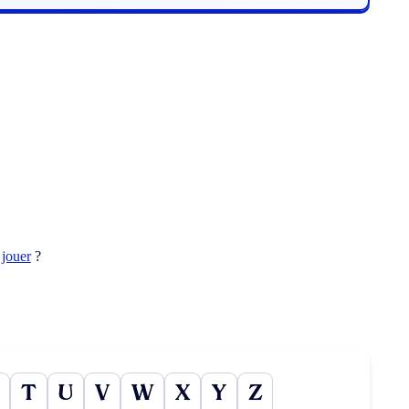
t
jouer
?
T
U
V
W
X
Y
Z