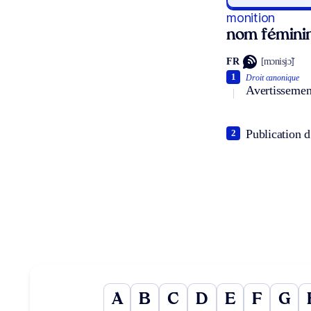
monition
nom fémini
FR
[mɔnisjɔ̃]
1
Droit canonique
Avertissemen
Publication d
2
A
B
C
D
E
F
G