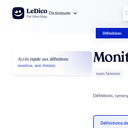
Aller au contenu
Co
Dictionnaire
0
r
Définitions
Moni
Accès rapide aux définitions
monition, nom féminin
nom féminin
Définitions, synon
Définitions 