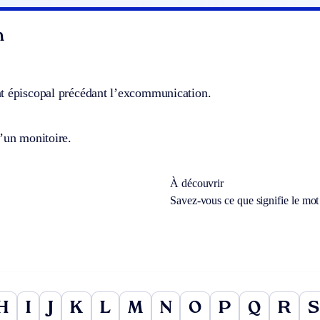
n
t épiscopal précédant l’excommunication.
’un monitoire.
À découvrir
Savez-vous ce que signifie le mo
H
I
J
K
L
M
N
O
P
Q
R
S