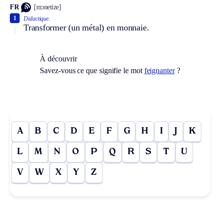
FR
[mɔnetize]
1
Didactique.
Transformer (un métal) en monnaie.
À découvrir
Savez-vous ce que signifie le mot
feignanter
?
A
B
C
D
E
F
G
H
I
J
K
L
M
N
O
P
Q
R
S
T
U
V
W
X
Y
Z