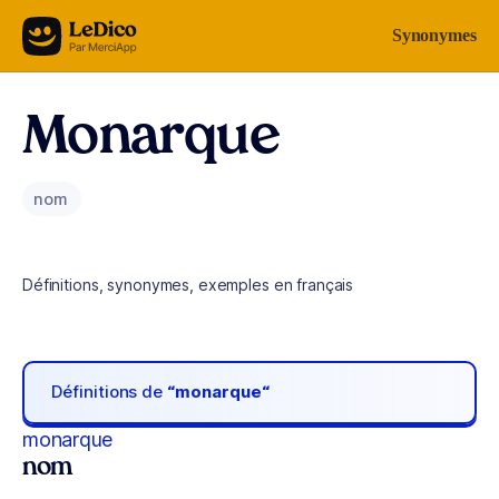
Aller au contenu
Synonymes
Monarque
nom
Définitions, synonymes, exemples en français
Définitions de
“monarque“
monarque
nom