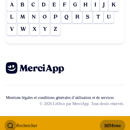
A
B
C
D
E
F
G
H
I
J
K
L
M
N
O
P
Q
R
S
T
U
V
W
X
Y
Z
Mentions légales et conditions générales d’utilisation et de services
© 2026 LeDico par MerciApp. Tous droits réservés.
Rechercher
Menu