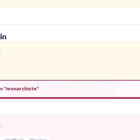
in
x
de
“monarchiste“
x