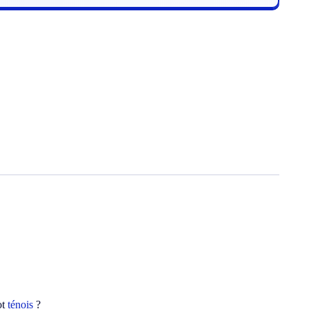
ot
ténois
?