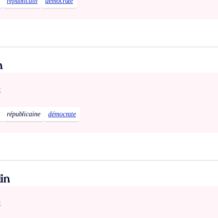
républicain
démocrate
n
x
républicaine
démocrate
in
x