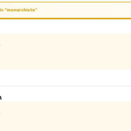
de
“monarchiste“
x
n
x