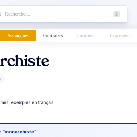
mmencez à chercher un mot dans le dictionnaire :
S
esults found.
Synonymes
Contraires
Locutions
Expressions
rchiste
m
ymes, exemples en français
de
“monarchiste“