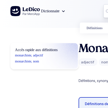
Aller au contenu
Co
Dictionnaire
0
r
Définitions
Mona
Accès rapide aux définitions
monarchiste, adjectif
monarchiste, nom
adjectif
no
Définitions, synon
Définitions 