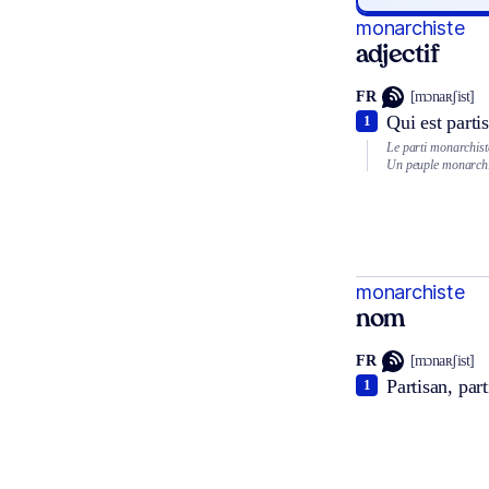
monarchiste
adjectif
FR
[mɔnaʀʃist]
Qui est parti
1
Le parti monarchist
Un peuple monarchi
monarchiste
nom
FR
[mɔnaʀʃist]
Partisan, par
1