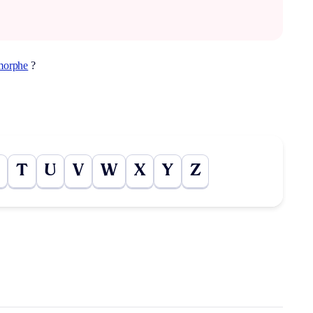
morphe
?
T
U
V
W
X
Y
Z