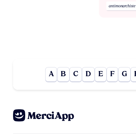
antimonarchiste
A
B
C
D
E
F
G