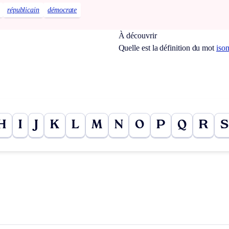
républicain
démocrate
À découvrir
Quelle est la définition du mot
iso
H
I
J
K
L
M
N
O
P
Q
R
S