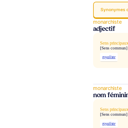
Synonymes 
monarchiste
adjectif
Sens principau
[Sens commun]
royaliste
monarchiste
nom fémini
Sens principau
[Sens commun]
royaliste