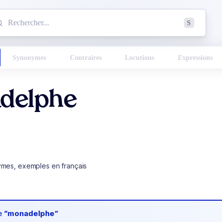
mmencez à chercher un mot dans le dictionnaire :
S
esults found.
Synonymes
Contraires
Locutions
Expressions
delphe
ymes, exemples en français
de
“monadelphe“