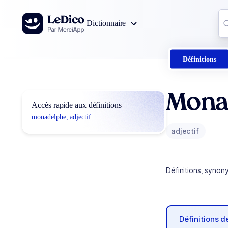
Aller au contenu
Co
Dictionnaire
0
r
Définitions
Mona
Accès rapide aux définitions
monadelphe, adjectif
adjectif
Définitions, synon
Définitions 