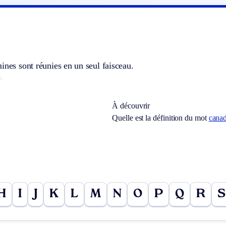
ines sont réunies en un seul faisceau.
.
À découvrir
Quelle est la définition du mot
cana
H
I
J
K
L
M
N
O
P
Q
R
S