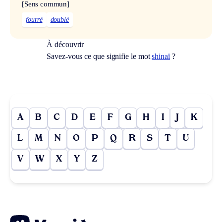
[Sens commun]
fourré
doublé
À découvrir
Savez-vous ce que signifie le mot
shinaï
?
A
B
C
D
E
F
G
H
I
J
K
L
M
N
O
P
Q
R
S
T
U
V
W
X
Y
Z