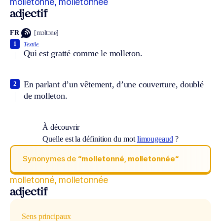
molletonné, molletonnée
adjectif
FR
[mɔltɔne]
1
Textile.
Qui est gratté comme le molleton.
En parlant d’un vêtement, d’une couverture, doublé
2
de molleton.
À découvrir
Quelle est la définition du mot
limougeaud
?
Synonymes de
“molletonné, molletonnée“
molletonné, molletonnée
adjectif
Sens principaux