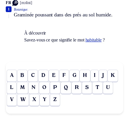
FR
[mɔlini]
1
Botanique.
Graminée poussant dans des prés au sol humide.
À découvrir
Savez-vous ce que signifie le mot
habitable
?
A
B
C
D
E
F
G
H
I
J
K
L
M
N
O
P
Q
R
S
T
U
V
W
X
Y
Z