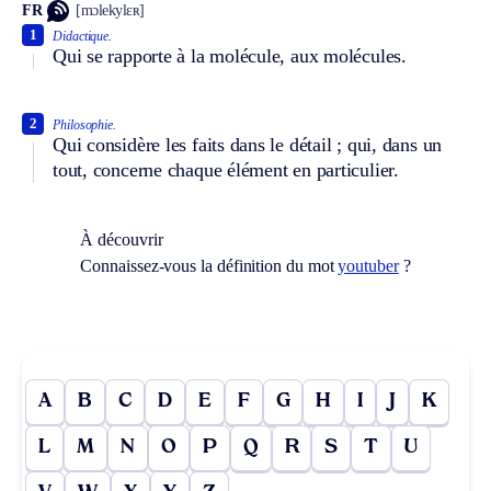
FR
[mɔlekylɛʀ]
1
Didactique.
Qui se rapporte à la molécule, aux molécules.
2
Philosophie.
Qui considère les faits dans le détail ; qui, dans un
tout, concerne chaque élément en particulier.
À découvrir
Connaissez-vous la définition du mot
youtuber
?
A
B
C
D
E
F
G
H
I
J
K
L
M
N
O
P
Q
R
S
T
U