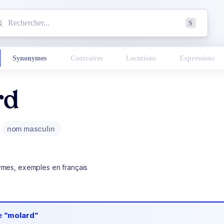
mmencez à chercher un mot dans le dictionnaire :
S
esults found.
Synonymes
Contraires
Locutions
Expressions
rd
nom masculin
ymes, exemples en français
de
“molard“