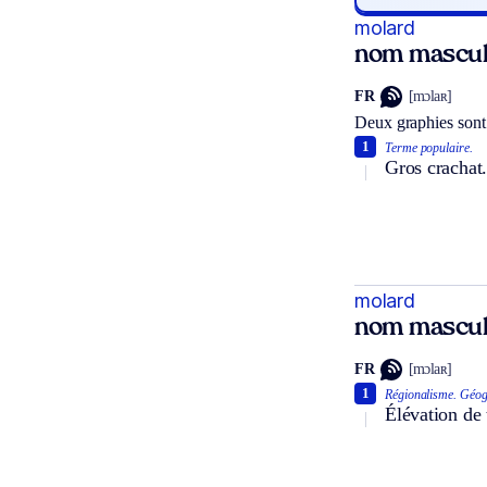
molard
nom mascul
FR
[mɔlaʀ]
Deux graphies sont
1
Terme populaire.
Gros crachat
molard
nom mascul
FR
[mɔlaʀ]
1
Régionalisme.
Géog
Élévation de 