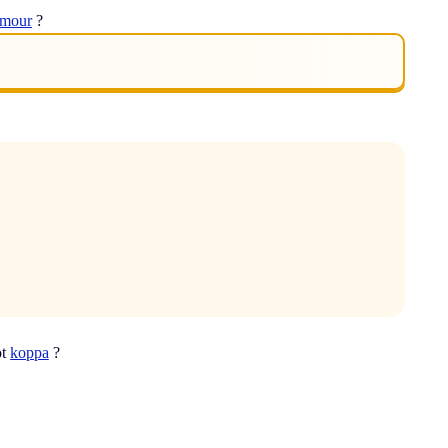
mour
?
ot
koppa
?