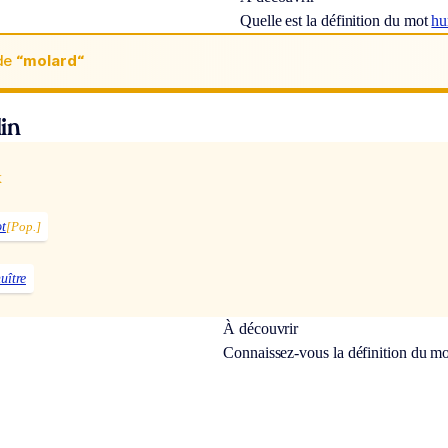
Quelle est la définition du mot
hu
de
“molard“
in
x
ot
[Pop.]
uître
À découvrir
Connaissez-vous la définition du m