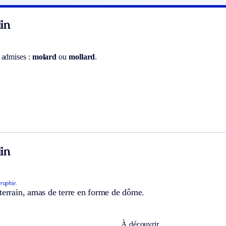
in
 admises :
molard
ou
mollard
.
.
in
raphie.
terrain, amas de terre en forme de dôme.
À découvrir