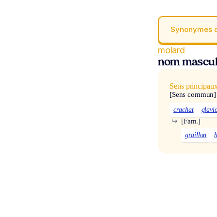
Synonymes 
molard
nom mascul
Sens principau
[Sens commun]
crachat
glavi
↪
[Fam.]
graillon
h