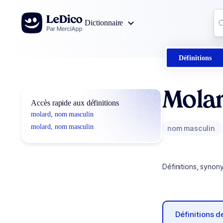
Aller au contenu
Co
Dictionnaire
0
r
Définitions
Mola
Accès rapide aux définitions
molard, nom masculin
molard, nom masculin
nom masculin
Définitions, synon
Définitions 