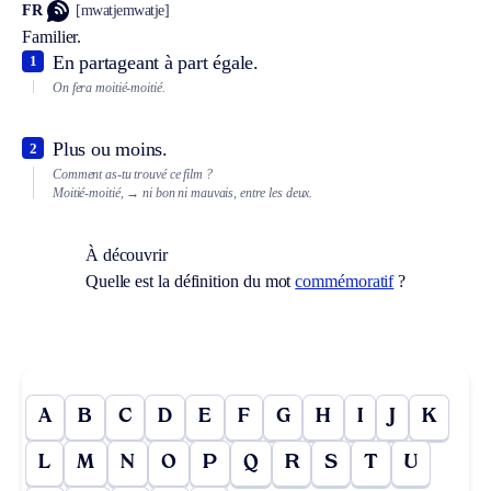
FR
[mwatjemwatje]
Familier.
En partageant à part égale.
1
On fera moitié-moitié.
Plus ou moins.
2
Comment as-tu trouvé ce film ?
Moitié-moitié,
→ ni bon ni mauvais, entre les deux.
À découvrir
Quelle est la définition du mot
commémoratif
?
A
B
C
D
E
F
G
H
I
J
K
L
M
N
O
P
Q
R
S
T
U