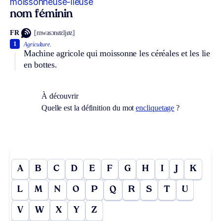
moissonneuse-lieuse
nom féminin
FR
[mwasɔnøzljøz]
1
Agriculture.
Machine agricole qui moissonne les céréales et les lie
en bottes.
À découvrir
Quelle est la définition du mot
encliquetage
?
A
B
C
D
E
F
G
H
I
J
K
L
M
N
O
P
Q
R
S
T
U
V
W
X
Y
Z