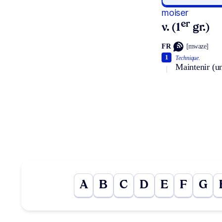
moiser
er
v. (1
gr.)
FR
[mwaze]
1
Technique.
Maintenir (u
A
B
C
D
E
F
G