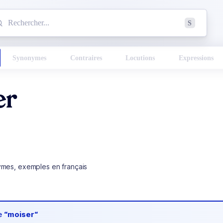
mmencez à chercher un mot dans le dictionnaire :
S
esults found.
Synonymes
Contraires
Locutions
Expressions
er
ymes, exemples en français
de
“moiser“