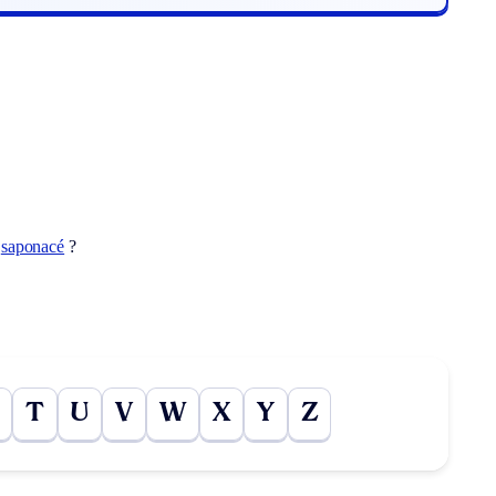
t
saponacé
?
T
U
V
W
X
Y
Z