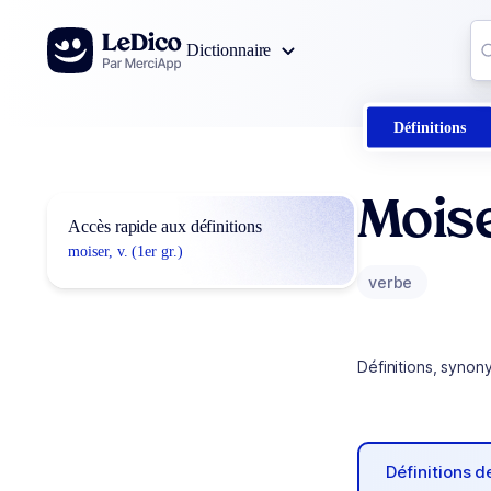
Aller au contenu
Co
Dictionnaire
0
r
Définitions
Mois
Accès rapide aux définitions
moiser, v. (1er gr.)
verbe
Définitions, synon
Définitions 