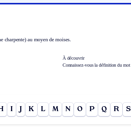
ne charpente) au moyen de moises.
À découvrir
Connaissez-vous la définition du mo
H
I
J
K
L
M
N
O
P
Q
R
S