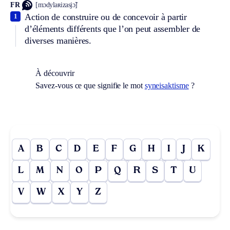
FR
[mɔdylaʀizasjɔ̃]
Action de construire ou de concevoir à partir
1
d’éléments différents que l’on peut assembler de
diverses manières.
À découvrir
Savez-vous ce que signifie le mot
syneisaktisme
?
A
B
C
D
E
F
G
H
I
J
K
L
M
N
O
P
Q
R
S
T
U
V
W
X
Y
Z