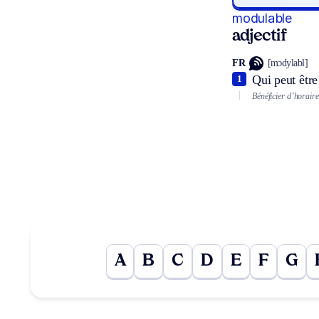
modulable
adjectif
FR
[mɔdylabl]
Qui peut êtr
1
Bénéficier d’horair
A
B
C
D
E
F
G