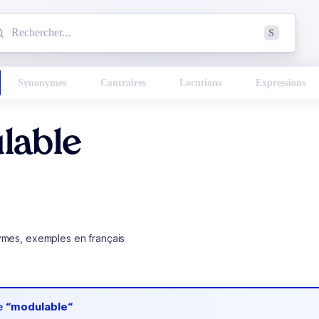
mmencez à chercher un mot dans le dictionnaire :
S
esults found.
Synonymes
Contraires
Locutions
Expressions
lable
ymes, exemples en français
de
“modulable“