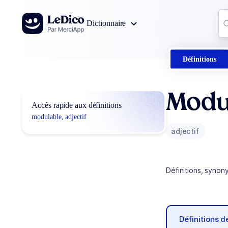
Aller au contenu
Co
Dictionnaire
0
r
Définitions
Modu
Accès rapide aux définitions
modulable, adjectif
adjectif
Définitions, synon
Définitions 