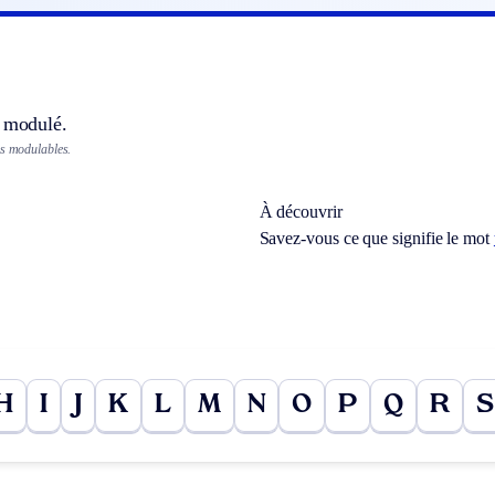
e modulé.
es modulables.
À découvrir
Savez-vous ce que signifie le mot
H
I
J
K
L
M
N
O
P
Q
R
S