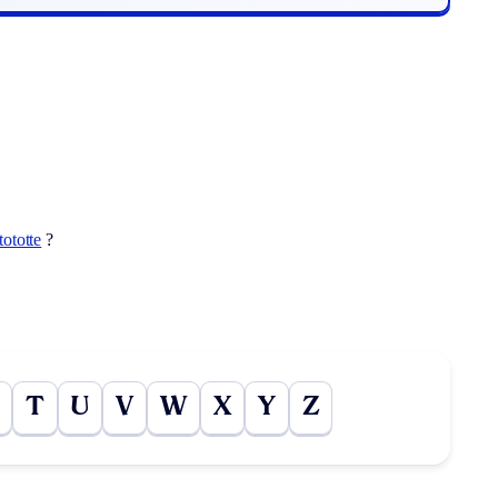
tototte
?
T
U
V
W
X
Y
Z