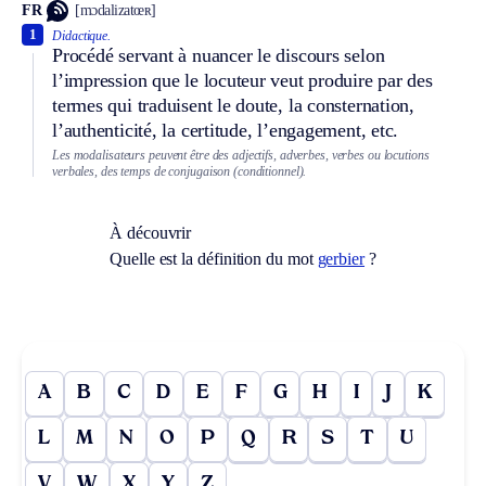
FR
[mɔdalizatœʀ]
1
Didactique.
Procédé servant à nuancer le discours selon
l’impression que le locuteur veut produire par des
termes qui traduisent le doute, la consternation,
l’authenticité, la certitude, l’engagement, etc.
Les modalisateurs peuvent être des adjectifs, adverbes, verbes ou locutions
verbales, des temps de conjugaison (conditionnel).
À découvrir
Quelle est la définition du mot
gerbier
?
A
B
C
D
E
F
G
H
I
J
K
L
M
N
O
P
Q
R
S
T
U
V
W
X
Y
Z