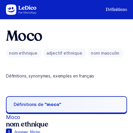
Aller au contenu
Définitions
Moco
nom ethnique
adjectif ethnique
nom masculin
Définitions, synonymes, exemples en français
Définitions de
“moco“
Moco
nom ethnique
1
Argotique.
Marine.