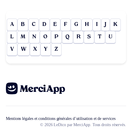
A
B
C
D
E
F
G
H
I
J
K
L
M
N
O
P
Q
R
S
T
U
V
W
X
Y
Z
Mentions légales et conditions générales d’utilisation et de services
© 2026 LeDico par MerciApp. Tous droits réservés.