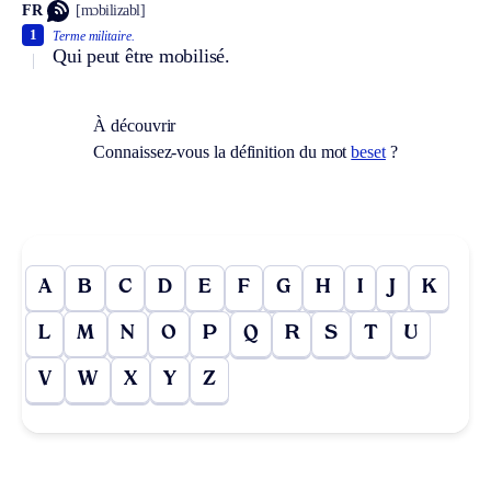
FR
[mɔbilizabl]
1
Terme militaire.
Qui peut être mobilisé.
À découvrir
Connaissez-vous la définition du mot
beset
?
A
B
C
D
E
F
G
H
I
J
K
L
M
N
O
P
Q
R
S
T
U
V
W
X
Y
Z