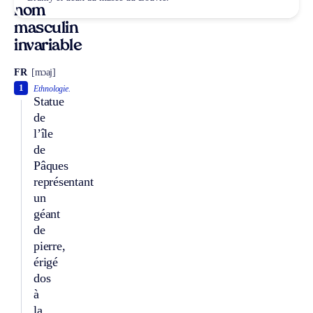
nom
masculin
invariable
FR
[mɔaj]
1
Ethnologie.
Statue
de
l’île
de
Pâques
représentant
un
géant
de
pierre,
érigé
dos
à
la