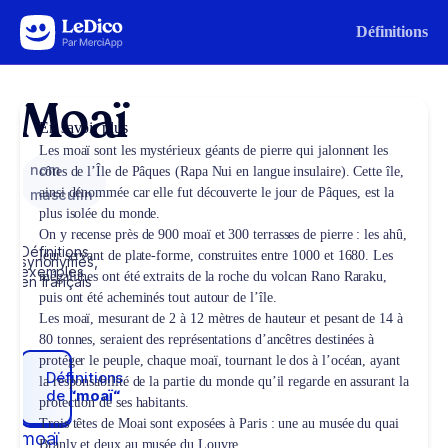
Aller au contenu
Définitions
Moaï
En savoir plus
Les moaï sont les mystérieux géants de pierre qui jalonnent les
nom
côtes de l’Île de Pâques (Rapa Nui en langue insulaire). Cette île,
ainsi dénommée car elle fut découverte le jour de Pâques, est la
masculin
plus isolée du monde.
On y recense près de 900 moaï et 300 terrasses de pierre : les ahû,
Définitions,
leur servant de plate-forme, construites entre 1000 et 1680. Les
synonymes,
exemples
mégalithes ont été extraits de la roche du volcan Rano Raraku,
en français
puis ont été acheminés tout autour de l’île.
Les moaï, mesurant de 2 à 12 mètres de hauteur et pesant de 14 à
80 tonnes, seraient des représentations d’ancêtres destinées à
protéger le peuple, chaque moaï, tournant le dos à l’océan, ayant
Définitions
la responsabilité de la partie du monde qu’il regarde en assurant la
de
“moaï“
protection de ses habitants.
Trois têtes de Moai sont exposées à Paris : une au musée du quai
moaï
Branly et deux au musée du Louvre.