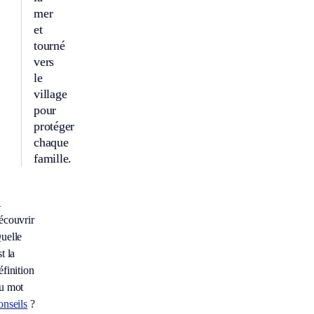
mer
et
tourné
vers
le
village
pour
protéger
chaque
famille.
À
écouvrir
uelle
st la
éfinition
u mot
onseils
?