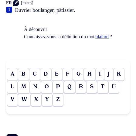
FR
[mitʀɔ̃]
Ouvrier boulanger, pâtissier.
1
À découvrir
Connaissez-vous la définition du mot
blafard
?
A
B
C
D
E
F
G
H
I
J
K
L
M
N
O
P
Q
R
S
T
U
V
W
X
Y
Z