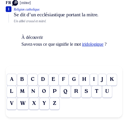
FR
[mitʀe]
1
Religion catholique.
Se dit d’un ecclésiastique portant la mitre.
Un abbé crossé et mitré.
À découvrir
Savez-vous ce que signifie le mot
iridologique
?
A
B
C
D
E
F
G
H
I
J
K
L
M
N
O
P
Q
R
S
T
U
V
W
X
Y
Z