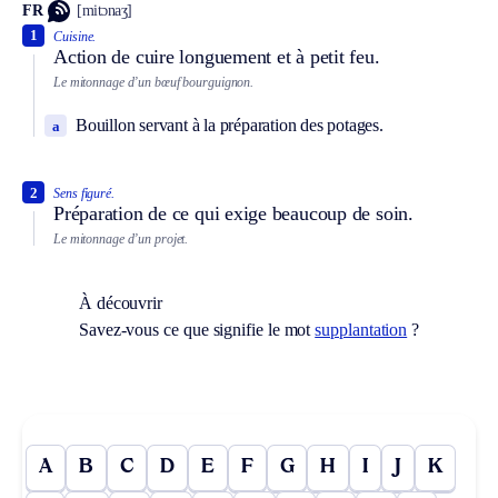
FR
[mitɔnaʒ]
1
Cuisine.
Action de cuire longuement et à petit feu.
Le mitonnage d’un bœuf bourguignon.
Bouillon servant à la préparation des potages.
a
2
Sens figuré.
Préparation de ce qui exige beaucoup de soin.
Le mitonnage d’un projet.
À découvrir
Savez-vous ce que signifie le mot
supplantation
?
A
B
C
D
E
F
G
H
I
J
K