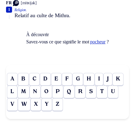
FR
[mitʀijak]
1
Religion.
Relatif au culte de Mithra.
À découvrir
Savez-vous ce que signifie le mot
pocheur
?
A
B
C
D
E
F
G
H
I
J
K
L
M
N
O
P
Q
R
S
T
U
V
W
X
Y
Z