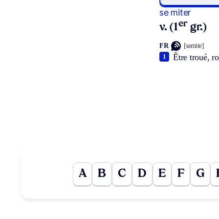
se miter
er
v. (1
gr.)
FR
[səmite]
Être troué, r
1
A
B
C
D
E
F
G