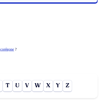
t
corégone
?
T
U
V
W
X
Y
Z