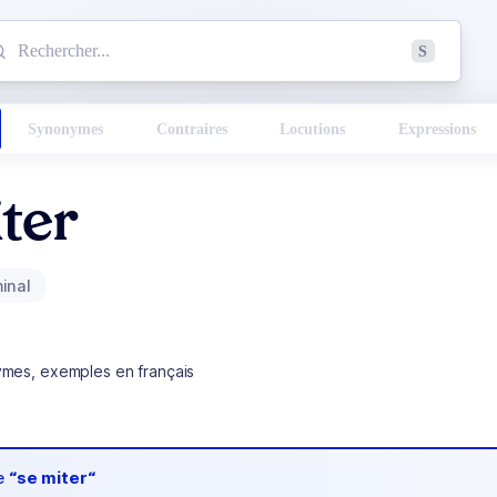
mmencez à chercher un mot dans le dictionnaire :
S
esults found.
Synonymes
Contraires
Locutions
Expressions
ter
inal
ymes, exemples en français
de
“se miter“