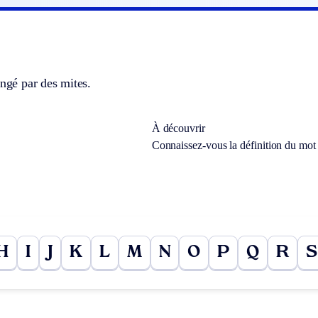
ongé par des mites.
À découvrir
Connaissez-vous la définition du mo
H
I
J
K
L
M
N
O
P
Q
R
S