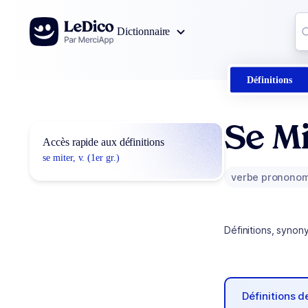
Aller au contenu
Co
Dictionnaire
0
r
Définitions
Se Mi
Accès rapide aux définitions
se miter, v. (1er gr.)
verbe prononom
Définitions, synon
Définitions 