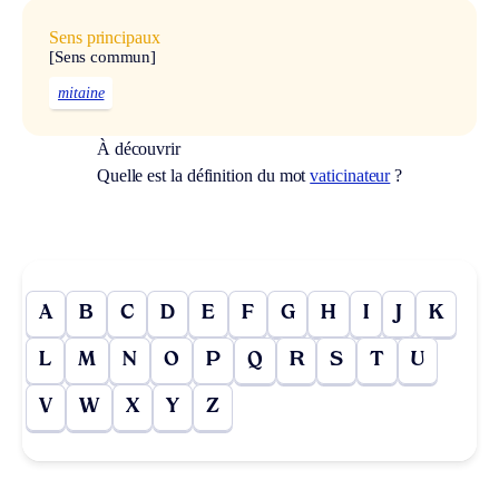
Sens principaux
[Sens commun]
mitaine
À découvrir
Quelle est la définition du mot
vaticinateur
?
A
B
C
D
E
F
G
H
I
J
K
L
M
N
O
P
Q
R
S
T
U
V
W
X
Y
Z