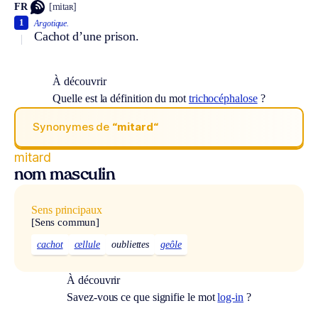
FR
[mitaʀ]
1
Argotique.
Cachot d’une prison.
À découvrir
Quelle est la définition du mot
trichocéphalose
?
Synonymes de
“mitard“
mitard
nom masculin
Sens principaux
[Sens commun]
cachot
cellule
oubliettes
geôle
À découvrir
Savez-vous ce que signifie le mot
log-in
?