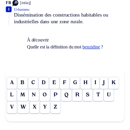
FR
[mitaʒ]
1
Urbanisme.
Dissémination des constructions habitables ou
industrielles dans une zone rurale.
À découvrir
Quelle est la définition du mot
benzidine
?
A
B
C
D
E
F
G
H
I
J
K
L
M
N
O
P
Q
R
S
T
U
V
W
X
Y
Z