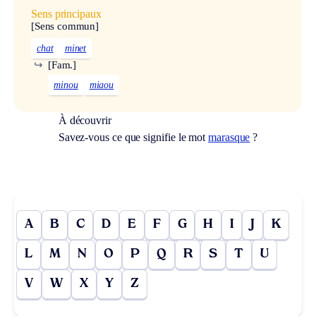
Sens principaux
[Sens commun]
chat
minet
↪
[Fam.]
minou
miaou
À découvrir
Savez-vous ce que signifie le mot
marasque
?
A
B
C
D
E
F
G
H
I
J
K
L
M
N
O
P
Q
R
S
T
U
V
W
X
Y
Z