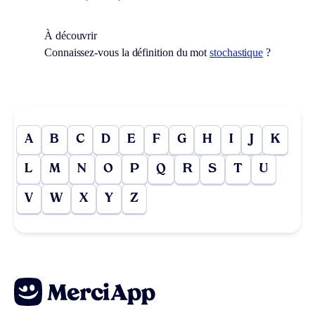
À découvrir
Connaissez-vous la définition du mot
stochastique
?
A
B
C
D
E
F
G
H
I
J
K
L
M
N
O
P
Q
R
S
T
U
V
W
X
Y
Z