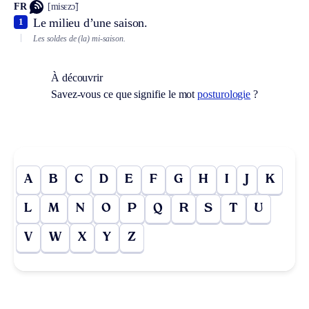
FR
[misɛzɔ̃]
Le milieu d’une saison.
1
Les soldes de (la) mi-saison.
À découvrir
Savez-vous ce que signifie le mot
posturologie
?
A
B
C
D
E
F
G
H
I
J
K
L
M
N
O
P
Q
R
S
T
U
V
W
X
Y
Z