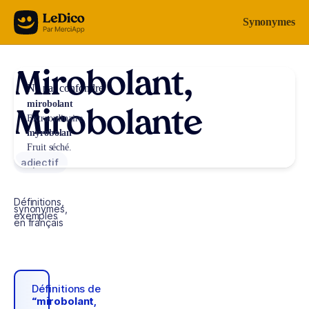
Aller au contenu
Synonymes
Mirobolant,
Ne pas confondre
mirobolant
Mirobolante
Extraordinaire.
myrobolan
Fruit séché.
adjectif
Définitions,
synonymes,
exemples
en français
Définitions de
“mirobolant,