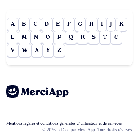
A
B
C
D
E
F
G
H
I
J
K
L
M
N
O
P
Q
R
S
T
U
V
W
X
Y
Z
Mentions légales et conditions générales d’utilisation et de services
© 2026 LeDico par MerciApp. Tous droits réservés.