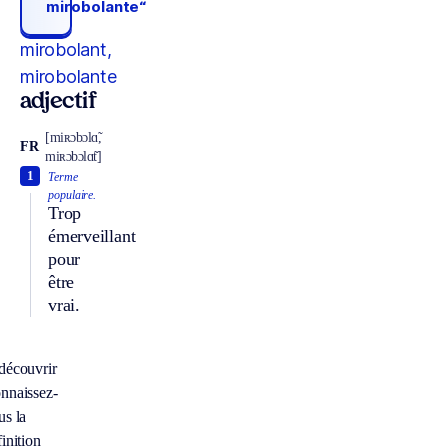
mirobolante“
mirobolant,
mirobolante
adjectif
[miʀɔbɔlɑ̃,
FR
miʀɔbɔlɑ̃t]
1
Terme
populaire.
Trop
émerveillant
pour
être
vrai.
découvrir
nnaissez-
us la
inition