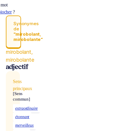
 mot
piocher
?
Synonymes
de
“mirobolant,
mirobolante“
mirobolant,
mirobolante
adjectif
Sens
principaux
[Sens
commun]
extraordinaire
étonnant
merveilleux