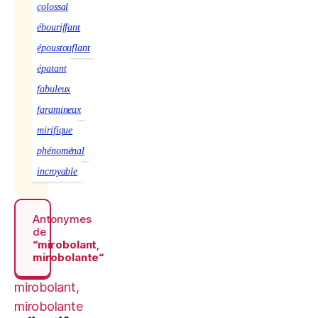
colossal
ébouriffant
époustouflant
épatant
fabuleux
faramineux
mirifique
phénoménal
incroyable
Antonymes
de
“mirobolant,
mirobolante“
mirobolant,
mirobolante