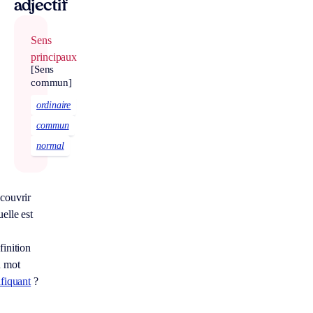
adjectif
Sens
principaux
[Sens
commun]
ordinaire
commun
normal
couvrir
elle est
finition
 mot
afiquant
?