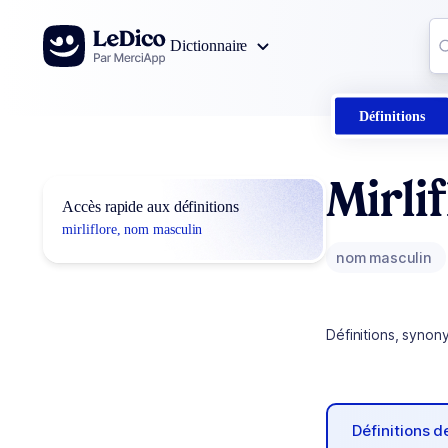
Aller au contenu
Co
Dictionnaire
0
r
Définitions
Mirli
Accès rapide aux définitions
mirliflore, nom masculin
nom masculin
Définitions, synon
Définitions 