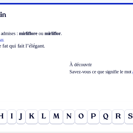
in
 admises :
mirliflore
ou
mirliflor
.
lli.
at qui fait l’élégant.
À découvrir
Savez-vous ce que signifie le mot
H
I
J
K
L
M
N
O
P
Q
R
S