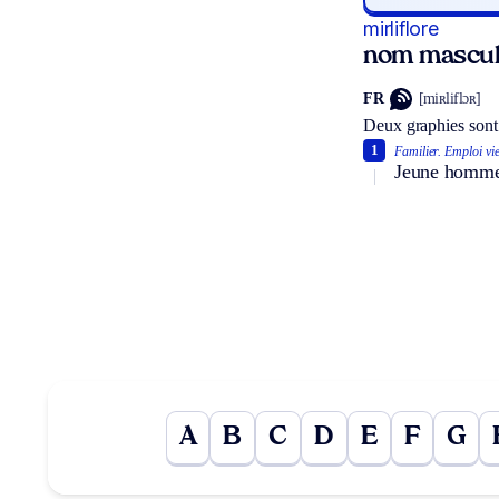
mirliflore
nom mascul
FR
[miʀliflɔʀ]
Deux graphies sont
1
Familier.
Emploi viei
Jeune homme f
A
B
C
D
E
F
G