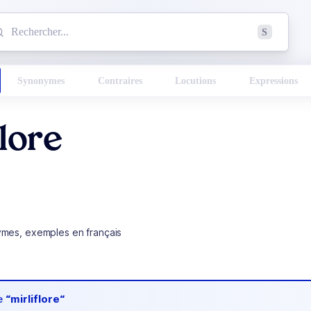
mmencez à chercher un mot dans le dictionnaire :
S
esults found.
Synonymes
Contraires
Locutions
Expressions
flore
ymes, exemples en français
de
“mirliflore“