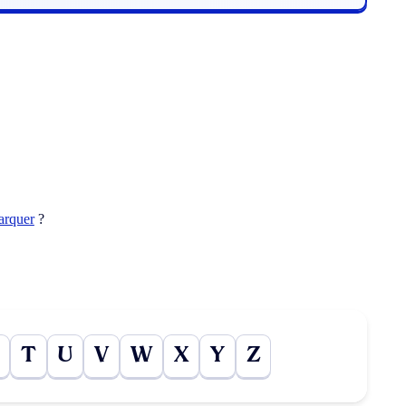
arquer
?
T
U
V
W
X
Y
Z