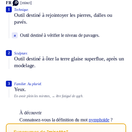
FR
[miʀɛt]
1
Technique.
Outil destiné à rejointoyer les pierres, dalles ou
pavés.
Outil destiné à vérifier le niveau de pavages.
a
2
Sculpture.
Outil destiné à ôter la terre glaise superflue, après un
modelage.
3
Familier.
Au pluriel.
Yeux.
En avoir plein les mirettes,
→ être fatigué de qqch.
À découvrir
Connaissez-vous la définition du mot
nymphoïde
?
Synonymes de
“mirette“