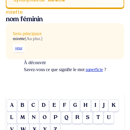
mirette
nom féminin
Sens principaux
mirette
[Au plur.]
yeux
À découvrir
Savez-vous ce que signifie le mot
superficie
?
A
B
C
D
E
F
G
H
I
J
K
L
M
N
O
P
Q
R
S
T
U
V
W
X
Y
Z