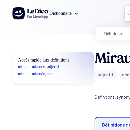
Aller au contenu
Co
Dictionnaire
0
r
Définitions
Mira
Accès rapide aux définitions
miraud, miraude, adjectif
miraud, miraude, nom
adjectif
no
Définitions, synon
Définitions 