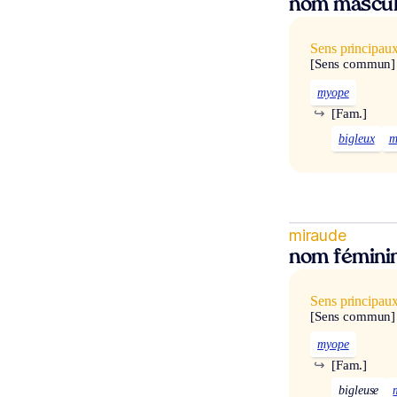
nom mascul
Sens principau
[Sens commun]
myope
↪
[Fam.]
bigleux
m
miraude
nom fémini
Sens principau
[Sens commun]
myope
↪
[Fam.]
bigleuse