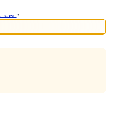
sous-costal
?