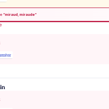
de
“miraud, miraude“
e
x
presbyte
in
x