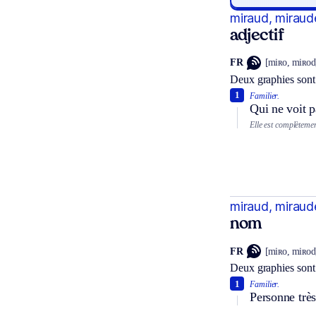
miraud, miraud
adjectif
FR
[miʀo, miʀod
Deux graphies sont
1
Familier.
Qui ne voit p
Elle est complèteme
miraud, miraud
nom
FR
[miʀo, miʀod
Deux graphies sont
1
Familier.
Personne trè