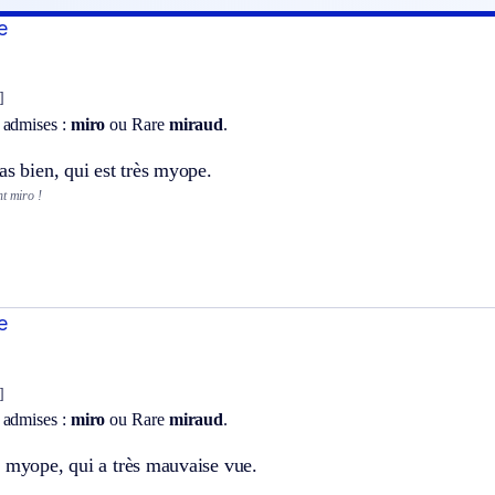
e
]
 admises :
miro
ou
Rare
miraud
.
as bien, qui est très myope.
nt miro !
e
]
 admises :
miro
ou
Rare
miraud
.
s myope, qui a très mauvaise vue.