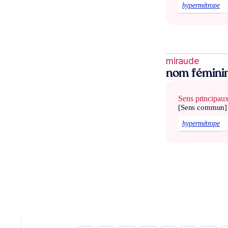
hypermétrope
miraude
nom fémini
Sens principau
[Sens commun]
hypermétrope