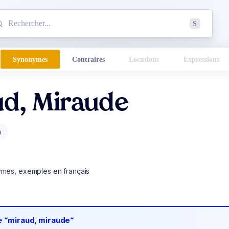
mmencez à chercher un mot dans le dictionnaire :
S
esults found.
Synonymes
Contraires
Locutions
Expressions
ud, Miraude
m
ymes, exemples en français
de
“miraud, miraude“