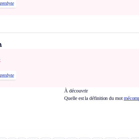
presbyte
n
x
presbyte
À découvrir
Quelle est la définition du mot
mécomp