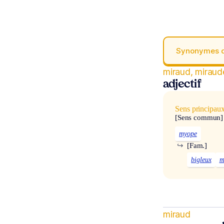
Synonymes 
miraud, miraud
adjectif
Sens principau
[Sens commun]
myope
↪
[Fam.]
bigleux
m
miraud