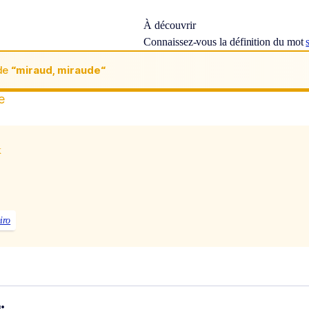
À découvrir
Connaissez-vous la définition du mot
de
“miraud, miraude“
e
x
iro