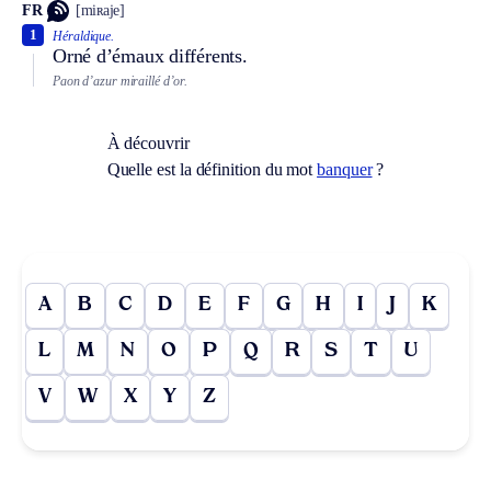
FR
[miʀaje]
1
Héraldique.
Orné d’émaux différents.
Paon d’azur miraillé d’or.
À découvrir
Quelle est la définition du mot
banquer
?
A
B
C
D
E
F
G
H
I
J
K
L
M
N
O
P
Q
R
S
T
U
V
W
X
Y
Z