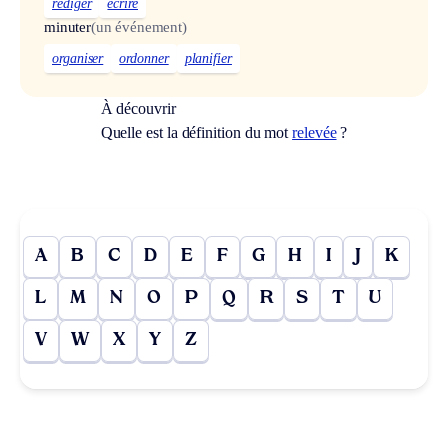
rédiger
écrire
minuter
(un événement)
organiser
ordonner
planifier
À découvrir
Quelle est la définition du mot
relevée
?
A
B
C
D
E
F
G
H
I
J
K
L
M
N
O
P
Q
R
S
T
U
V
W
X
Y
Z