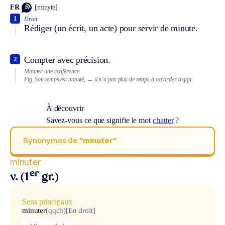
FR
[minyte]
1
Droit.
Rédiger (un écrit, un acte) pour servir de minute.
Compter avec précision.
2
Minuter une conférence.
Fig.
Son temps est minuté,
→ il n’a pas plus de temps à accorder à qqn.
À découvrir
Savez-vous ce que signifie le mot
chatter
?
Synonymes de
“minuter“
minuter
er
v. (1
gr.)
Sens principaux
minuter
(qqch)
[En droit]