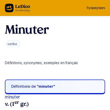
Aller au contenu
Synonymes
Minuter
verbe
Définitions, synonymes, exemples en français
Définitions de
“minuter“
minuter
er
v. (1
gr.)