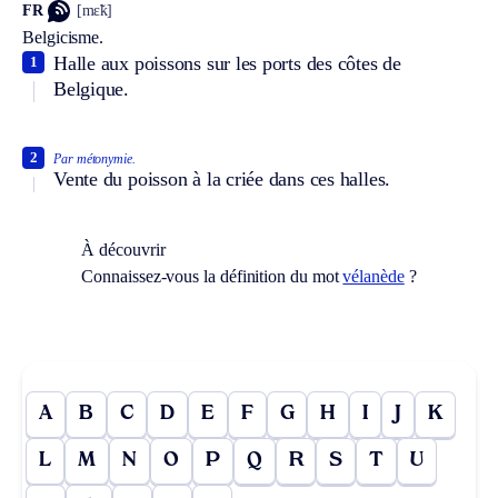
FR
[mɛ̃k]
Belgicisme.
Halle aux poissons sur les ports des côtes de
1
Belgique.
2
Par métonymie.
Vente du poisson à la criée dans ces halles.
À découvrir
Connaissez-vous la définition du mot
vélanède
?
A
B
C
D
E
F
G
H
I
J
K
L
M
N
O
P
Q
R
S
T
U