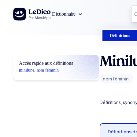
Aller au contenu
Co
Dictionnaire
0
r
Définitions
Minil
Accès rapide aux définitions
minilune, nom féminin
nom féminin
Définitions, synon
Définitions 