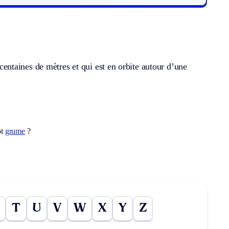
s centaines de mètres et qui est en orbite autour d’une
ot
grume
?
T
U
V
W
X
Y
Z