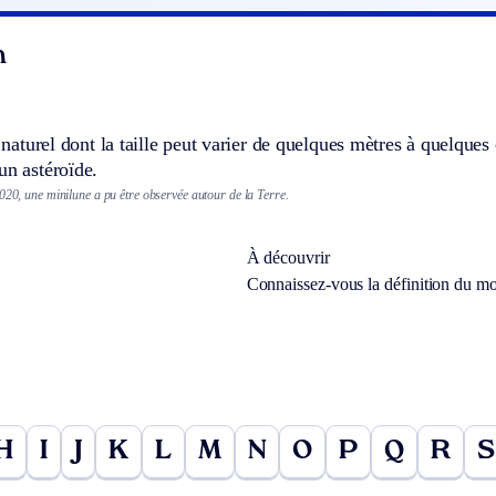
n
te naturel dont la taille peut varier de quelques mètres à quelque
un astéroïde.
020, une minilune a pu être observée autour de la Terre.
À découvrir
Connaissez-vous la définition du m
H
I
J
K
L
M
N
O
P
Q
R
S