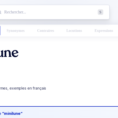
mmencez à chercher un mot dans le dictionnaire :
S
esults found.
Synonymes
Contraires
Locutions
Expressions
une
ymes, exemples en français
de
“minilune“