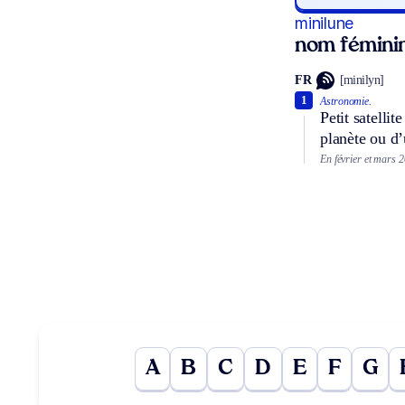
minilune
nom fémini
FR
[minilyn]
1
Astronomie.
Petit satelli
planète ou d’
En février et mars 2
A
B
C
D
E
F
G