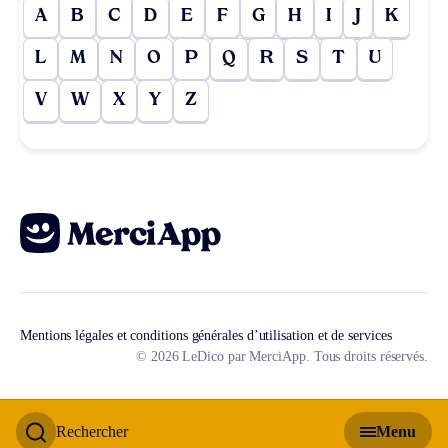
A
B
C
D
E
F
G
H
I
J
K
L
M
N
O
P
Q
R
S
T
U
V
W
X
Y
Z
Mentions légales et conditions générales d’utilisation et de services
© 2026 LeDico par MerciApp. Tous droits réservés.
Rechercher
Menu