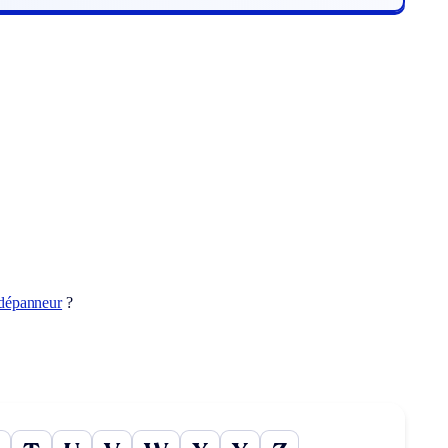
dépanneur
?