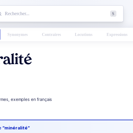
mmencez à chercher un mot dans le dictionnaire :
S
esults found.
Synonymes
Contraires
Locutions
Expressions
alité
ymes, exemples en français
de
“minéralité“