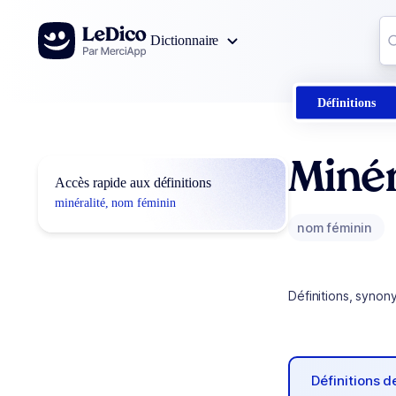
Aller au contenu
Co
Dictionnaire
0
r
Définitions
Minér
Accès rapide aux définitions
minéralité, nom féminin
nom féminin
Définitions, synon
Définitions 