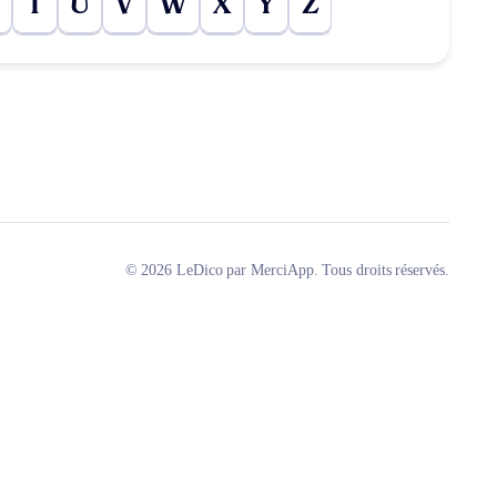
T
U
V
W
X
Y
Z
© 2026 LeDico par MerciApp. Tous droits réservés.