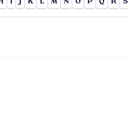
H
I
J
K
L
M
N
O
P
Q
R
S