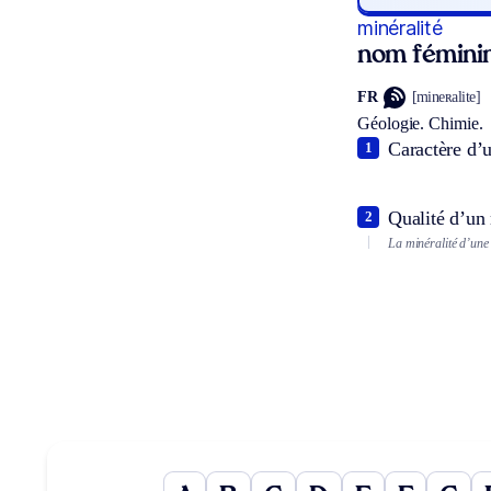
minéralité
nom fémini
FR
[mineʀalite]
Géologie.
Chimie.
Caractère d’u
1
Qualité d’un
2
La minéralité d’une