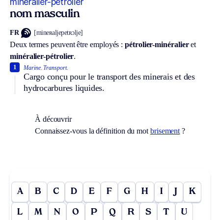
minéralier-pétrolier
nom masculin
FR
[mineʀaljepetʀɔlje]
Deux termes peuvent être employés :
pétrolier-minéralier
et
minéralier-pétrolier
.
1
Marine.
Transport.
Cargo conçu pour le transport des minerais et des
hydrocarbures liquides.
À découvrir
Connaissez-vous la définition du mot
brisement
?
A
B
C
D
E
F
G
H
I
J
K
L
M
N
O
P
Q
R
S
T
U