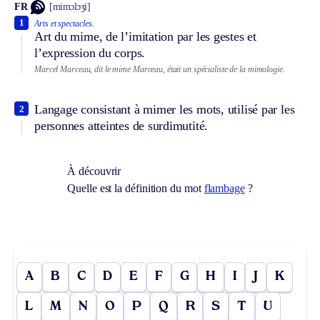
FR
[mimɔlɔʒi]
1
Arts et spectacles.
Art du mime, de l’imitation par les gestes et
l’expression du corps.
Marcel Marceau, dit le mime Marceau, était un spécialiste de la mimologie.
Langage consistant à mimer les mots, utilisé par les
2
personnes atteintes de surdimutité.
À découvrir
Quelle est la définition du mot
flambage
?
A
B
C
D
E
F
G
H
I
J
K
L
M
N
O
P
Q
R
S
T
U