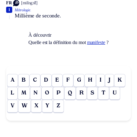
FR
[milisgɔ̃d]
1
Métrologie.
Millième de seconde.
À découvrir
Quelle est la définition du mot
manifeste
?
A
B
C
D
E
F
G
H
I
J
K
L
M
N
O
P
Q
R
S
T
U
V
W
X
Y
Z