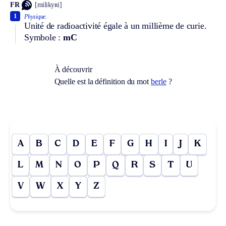
FR
[milikyʀi]
1
Physique.
Unité de radioactivité égale à un millième de curie.
Symbole :
mC
À découvrir
Quelle est la définition du mot
berle
?
A
B
C
D
E
F
G
H
I
J
K
L
M
N
O
P
Q
R
S
T
U
V
W
X
Y
Z