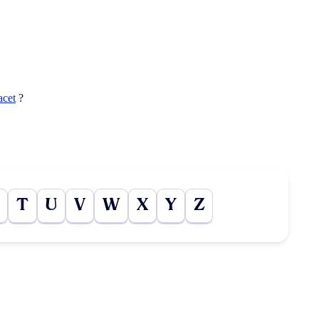
acet
?
T
U
V
W
X
Y
Z