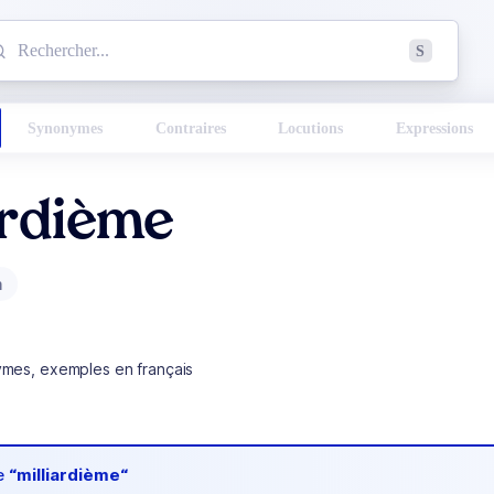
mmencez à chercher un mot dans le dictionnaire :
S
esults found.
Synonymes
Contraires
Locutions
Expressions
ardième
m
ymes, exemples en français
de
“milliardième“