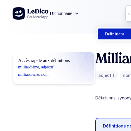
Aller au contenu
Co
Dictionnaire
0
r
Définitions
Milli
Accès rapide aux définitions
milliardième, adjectif
milliardième, nom
adjectif
no
Définitions, synon
Définitions 