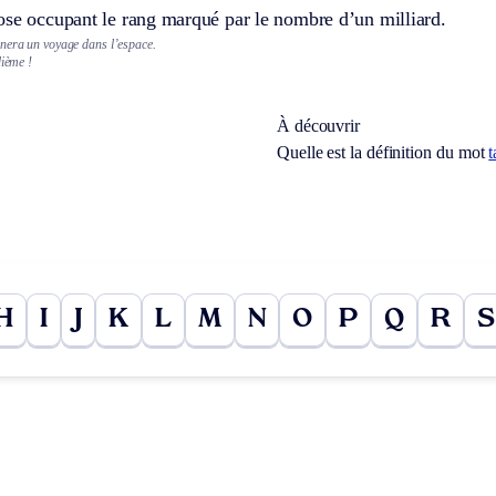
ose occupant le rang marqué par le nombre d’un milliard.
nera un voyage dans l’espace.
dième !
À découvrir
Quelle est la définition du mot
t
H
I
J
K
L
M
N
O
P
Q
R
S