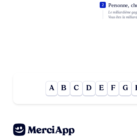
Personne, ch
2
Le milliardième gag
Vous êtes la milliar
A
B
C
D
E
F
G