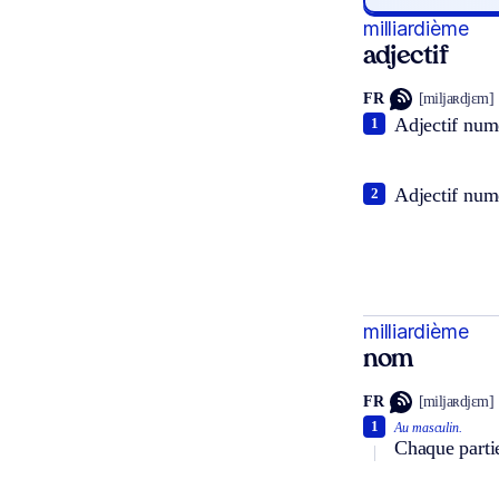
milliardième
adjectif
FR
[miljaʀdjɛm]
Adjectif numé
1
Adjectif numé
2
milliardième
nom
FR
[miljaʀdjɛm]
1
Au masculin.
Chaque partie