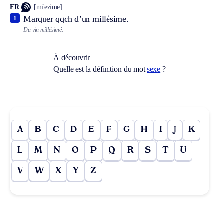
FR
[milezime]
Marquer qqch d’un millésime.
1
Du vin millésimé.
À découvrir
Quelle est la définition du mot
sexe
?
A
B
C
D
E
F
G
H
I
J
K
L
M
N
O
P
Q
R
S
T
U
V
W
X
Y
Z