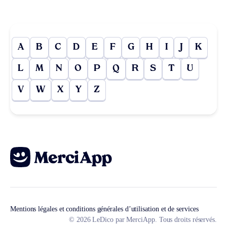
A
B
C
D
E
F
G
H
I
J
K
L
M
N
O
P
Q
R
S
T
U
V
W
X
Y
Z
Mentions légales et conditions générales d’utilisation et de services
© 2026 LeDico par MerciApp. Tous droits réservés.