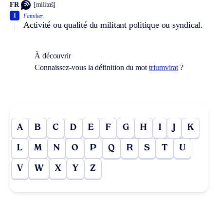
FR
[militɑ̃s]
1
Familier.
Activité ou qualité du militant politique ou syndical.
À découvrir
Connaissez-vous la définition du mot
triumvirat
?
A
B
C
D
E
F
G
H
I
J
K
L
M
N
O
P
Q
R
S
T
U
V
W
X
Y
Z