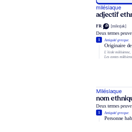
milésiaque
adjectif et
FR
[milezjak]
Deux termes peuven
1
Antiquité grecque.
Originaire de
L’école milésienne,
Les contes milésiens
Milésiaque
nom ethniq
Deux termes peuven
1
Antiquité grecque.
Personne habi