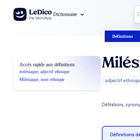
Aller au contenu
Co
Dictionnaire
0
r
Définitions
Milés
Accès rapide aux définitions
milésiaque, adjectif ethnique
Milésiaque, nom ethnique
adjectif ethniq
Définitions, synon
Définitions 