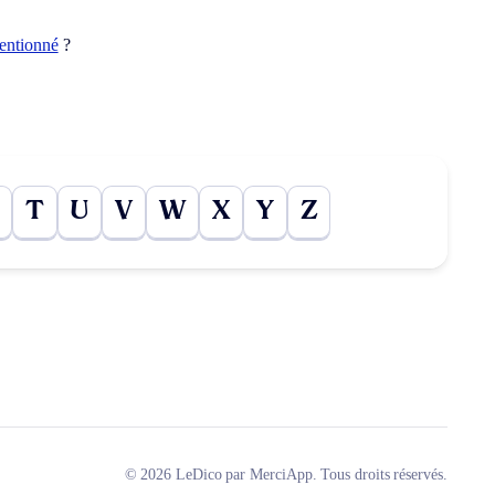
tentionné
?
T
U
V
W
X
Y
Z
© 2026 LeDico par MerciApp. Tous droits réservés.