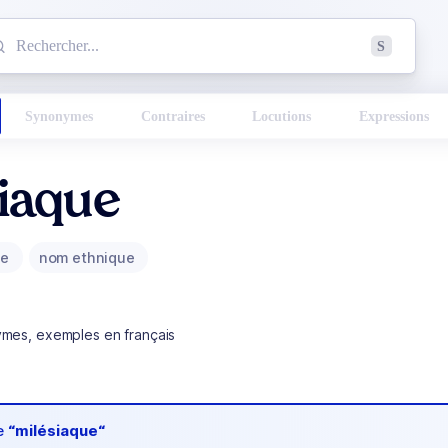
mmencez à chercher un mot dans le dictionnaire :
S
esults found.
Synonymes
Contraires
Locutions
Expressions
iaque
ue
nom ethnique
ymes, exemples en français
de
“milésiaque“