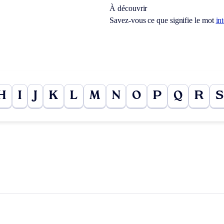
À découvrir
Savez-vous ce que signifie le mot
in
H
I
J
K
L
M
N
O
P
Q
R
S