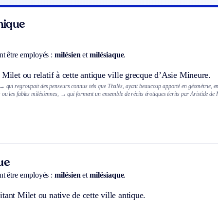
hnique
t être employés :
milésien
et
milésiaque
.
 Milet ou relatif à cette antique ville grecque d’Asie Mineure.
→ qui regroupait des penseurs connus tels que Thalès, ayant beaucoup apporté en géométrie, en
 ou les fables milésiennes,
→ qui forment un ensemble de récits érotiques écrits par Aristide de M
ue
t être employés :
milésien
et
milésiaque
.
tant Milet ou native de cette ville antique.