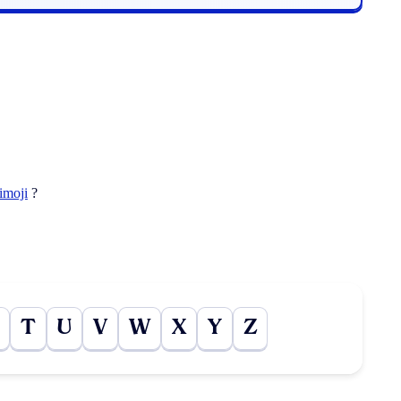
imoji
?
T
U
V
W
X
Y
Z