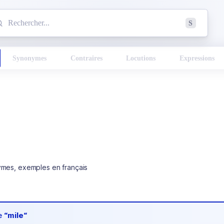
mmencez à chercher un mot dans le dictionnaire :
S
esults found.
Synonymes
Contraires
Locutions
Expressions
ymes, exemples en français
de
“mile“