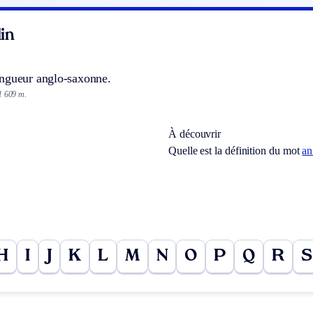
in
ngueur anglo-saxonne.
1 609 m.
À découvrir
Quelle est la définition du mot
an
H
I
J
K
L
M
N
O
P
Q
R
S