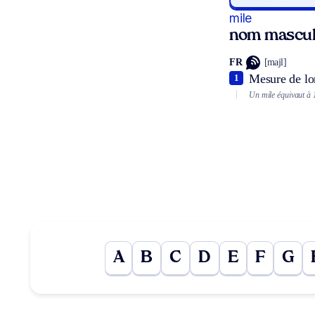
mile
nom mascul
FR
[majl]
Mesure de lo
1
Un mile équivaut à 
A
B
C
D
E
F
G