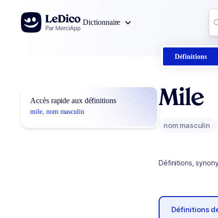
Aller au contenu
Co
Dictionnaire
0
r
Définitions
Mile
Accès rapide aux définitions
mile, nom masculin
nom masculin
Définitions, synon
Définitions 